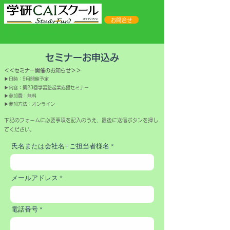
お問合せ
​個別指導塾のフランチャイズオーナー募集サイト
セミナーお申込み
＜＜セミナー開催のお知らせ＞＞
▶日時：9月開催予定
▶内容：第23回学習塾起業応援セミナー
▶参加費：無料
​▶参加方法：オンライン
​下記のフォームに必要事項を記入のうえ、最後に送信ボタンを押し
てください。
氏名または会社名+ご担当者様名
メールアドレス
電話番号